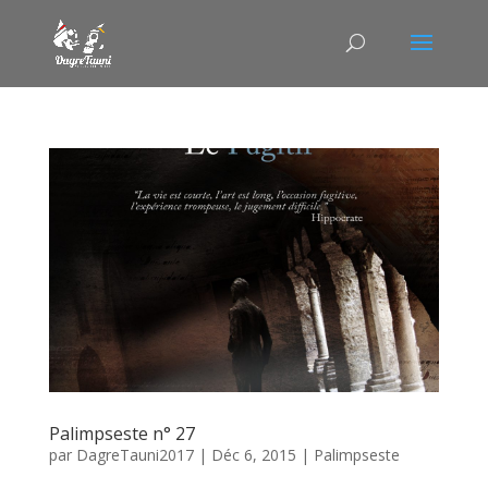
Palimpseste n° 27
par
DagreTauni2017
|
Déc 6, 2015
|
Palimpseste