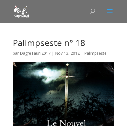
Palimpseste n° 18
par
DagreTauni2017
|
Nov 13, 2012
|
Palimpseste